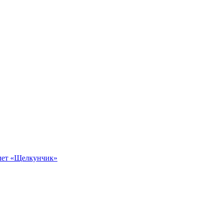
алет «Щелкунчик»