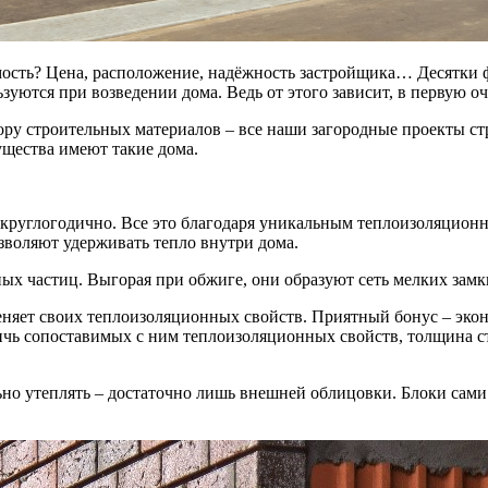
ость? Цена, расположение, надёжность застройщика… Десятки ф
ьзуются при возведении дома. Ведь от этого зависит, в первую о
строительных материалов – все наши загородные проекты строя
щества имеют такие дома.
х круглогодично. Все это благодаря уникальным теплоизоляцион
озволяют удерживать тепло внутри дома.
ных частиц. Выгорая при обжиге, они образуют сеть мелких зам
меняет своих теплоизоляционных свойств. Приятный бонус – эко
тичь сопоставимых с ним теплоизоляционных свойств, толщина ст
но утеплять – достаточно лишь внешней облицовки. Блоки сами 