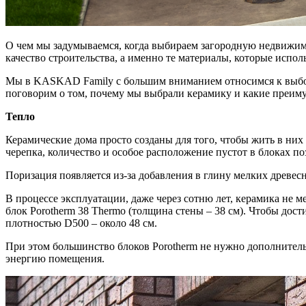
О чем мы задумываемся, когда выбираем загородную недвижим
качество строительства, а именно те материалы, которые испол
Мы в KASKAD Family с большим вниманием относимся к выбору 
поговорим о том, почему мы выбрали керамику и какие преиму
Тепло
Керамические дома просто созданы для того, чтобы жить в ни
черепка, количество и особое расположение пустот в блоках п
Поризация появляется из-за добавления в глину мелких древес
В процессе эксплуатации, даже через сотню лет, керамика не 
блок Porotherm 38 Thermo (толщина стены – 38 см). Чтобы дос
плотностью D500 – около 48 см.
При этом большинство блоков Porotherm не нужно дополнитель
энергию помещения.