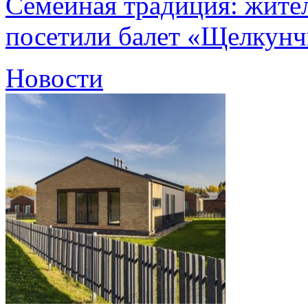
Семейная традиция: жите
посетили балет «Щелкун
Новости