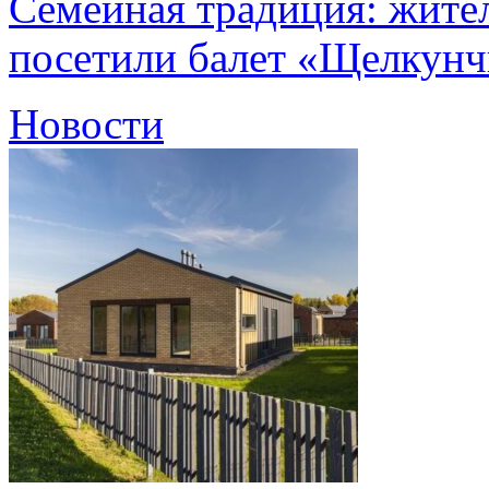
Семейная традиция: жите
посетили балет «Щелкун
Новости