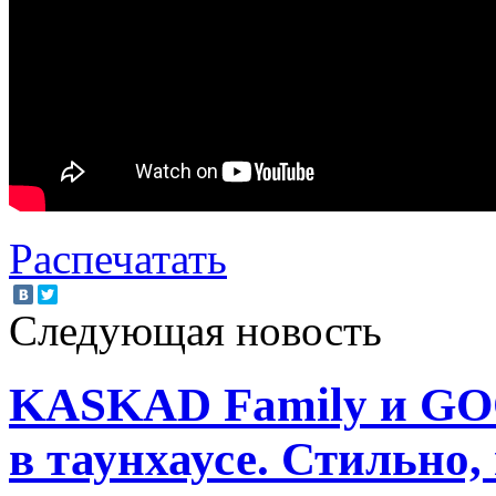
Распечатать
Следующая новость
KASKAD Family и G
в таунхаусе. Стильно,