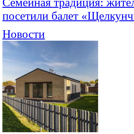
Семейная традиция: жите
посетили балет «Щелкун
Новости