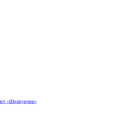
алет «Щелкунчик»