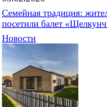
Семейная традиция: жите
посетили балет «Щелкун
Новости