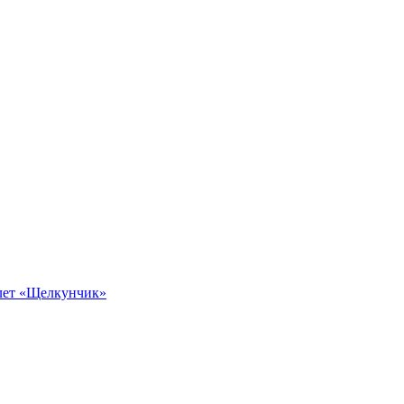
алет «Щелкунчик»