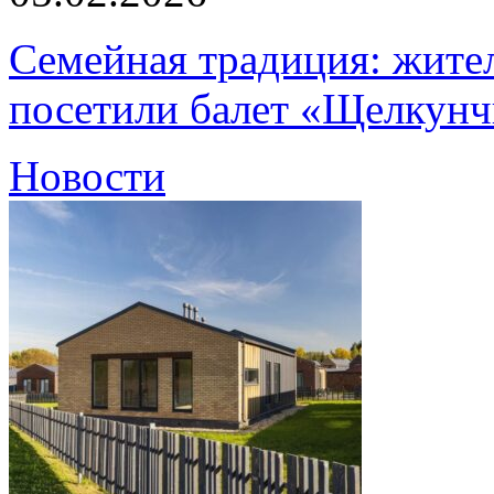
Семейная традиция: жите
посетили балет «Щелкун
Новости