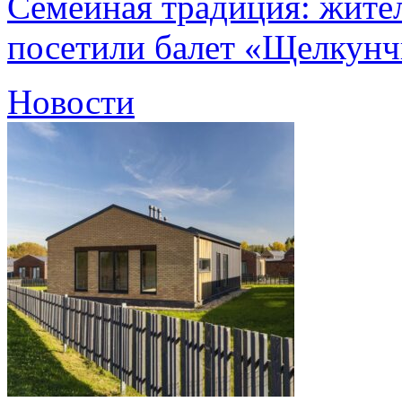
Семейная традиция: жите
посетили балет «Щелкун
Новости