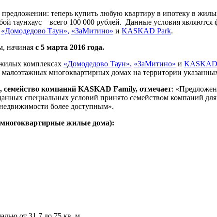
редложении: теперь купить любую квартиру в ипотеку в жил
любой таунхаус – всего 100 000 рублей. Данные условия являют
х
«Домодедово Таун»
,
«ЗаМитино»
и
KASKAD Park
.
м, начиная
с 5 марта 2016 года.
 жилых комплексах
«Домодедово Таун»
,
«ЗаМитино»
и
KASKAD 
в малоэтажных многоквартирных домах на территории указанных
я, семейство компаний KASKAD Family, отмечает
: «Предложен
 данных специальных условий принято семейством компаний для
 недвижимости более доступным».
многоквартирные жилые дома):
ью от 31,7 до 75 кв. м