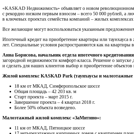
«KASKAD Недвижимость» объявляет о новом революционном п
с рекордно низким первым взносом – всего 50 000 рублей, а 
в ключевых проектах семейства компаний – жилых комплекса
Все желающие могут воспользоваться указанным предложение
Ипотечный кредит на приобретение квартиры или таунхауса в
лет. Специальные условия распространяются как на квартиры 
Анна Борисова, начальник отдела ипотечного кредитовани
загородной недвижимости комфорт-класса. Решение о запуске
и сделать для наших клиентов выбор и приобретение объектов
Жилой комплекс KASKAD Park (таунхаусы и малоэтажные 
18 км от МКАД, Симферопольское шоссе
Oбщая площадь – 42 203 кв. м
Старт проекта – март 2015 г.
Завершение проекта – 4 квартал 2018 г.
Более 50% объекта возведено.
Малоэтажный жилой комплекс «ЗаМитино»:
11 км от МКАД, Пятницкое шоссе
17 четырехэтажных кирпичных домов с квартирами площад