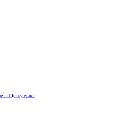
алет «Щелкунчик»