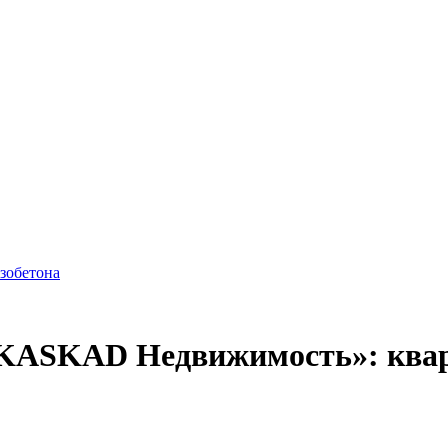
азобетона
KASKAD Недвижимость»: кварти