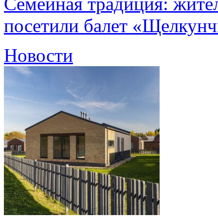
Семейная традиция: жите
посетили балет «Щелкун
Новости