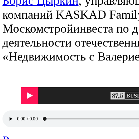
Борис Цыркин
, управляю
компаний KASKAD Family
Москомстройинвеста по 
деятельности отечествен
«Недвижимость с Валери