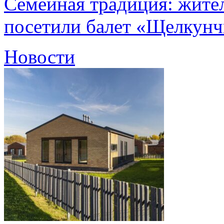
Семейная традиция: жите
посетили балет «Щелкун
Новости