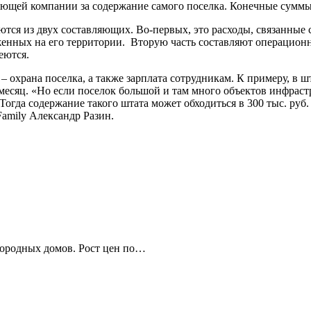
щей компании за содержание самого поселка. Конечные суммы з
тся из двух составляющих. Во-первых, это расходы, связанные
женных на его территории. Вторую часть составляют операционны
еются.
 – охрана поселка, а также зарплата сотрудникам. К примеру, в 
 месяц. «Но если поселок большой и там много объектов инфраст
гда содержание такого штата может обходиться в 300 тыс. руб. 
mily Александр Разин.
городных домов. Рост цен по…