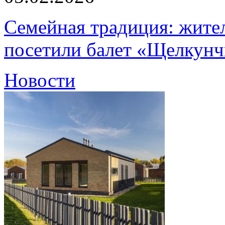
Семейная традиция: жите
посетили балет «Щелкун
Новости