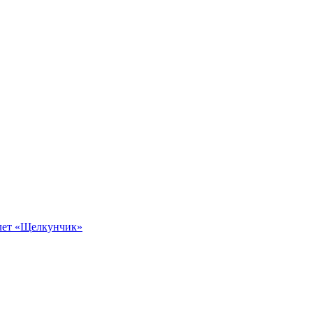
алет «Щелкунчик»