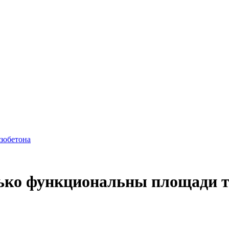
азобетона
лько функциональны площади т