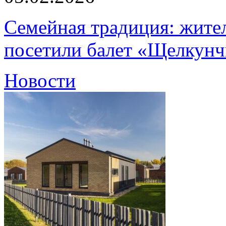
Семейная традиция: жите
посетили балет «Щелкун
Новости