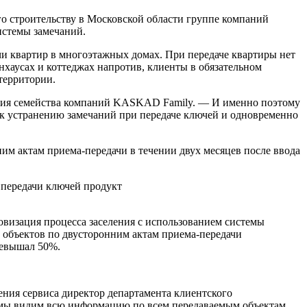
го строительству в Московской области группе компаний
истемы замечаний.
чи квартир в многоэтажных домах. При передаче квартиры нет
хаусах и коттеджах напротив, клиенты в обязательном
территории.
ания семейства компаний KASKAD Family. — И именно поэтому
 к устранению замечаний при передаче ключей и одновременно
им актам приема-передачи в течении двух месяцев после ввода
 передачи ключей продукт
овизация процесса заселения с использованием системы
 объектов по двусторонним актам приема-передачи
ревышал 50%.
ения сервиса директор департамента клиентского
 мы видим всю информацию по всем передаваемым объектам