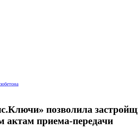
азобетона
с.Ключи» позволила застройщи
м актам приема-передачи