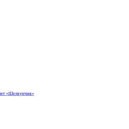
алет «Щелкунчик»