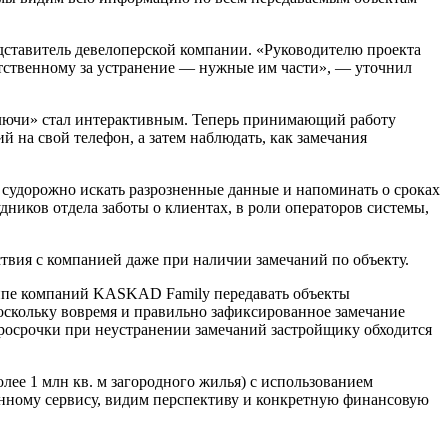
едставитель девелоперской компании. «Руководителю проекта
тветственному за устранение — нужные им части», — уточнил
Ключи» стал интерактивным. Теперь принимающий работу
й на свой телефон, а затем наблюдать, как замечания
 судорожно искать разрозненные данные и напоминать о сроках
дников отдела заботы о клиентах, в роли операторов системы,
твия с компанией даже при наличии замечаний по объекту.
уппе компаний KASKAD Family передавать объекты
Поскольку вовремя и правильно зафиксированное замечание
просрочки при неустранении замечаний застройщику обходится
ее 1 млн кв. м загородного жилья) с использованием
анному сервису, видим перспективу и конкретную финансовую