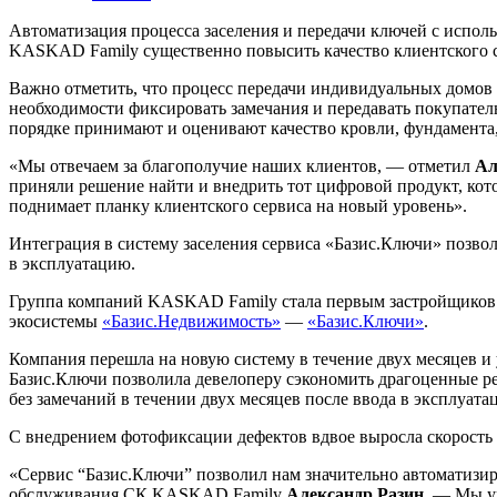
Автоматизация процесса заселения и передачи ключей с испол
KASKAD Family существенно повысить качество клиентского с
Важно отметить, что процесс передачи индивидуальных домов и
необходимости фиксировать замечания и передавать покупател
порядке принимают и оценивают качество кровли, фундамента
«Мы отвечаем за благополучие наших клиентов, — отметил
Ал
приняли решение найти и внедрить тот цифровой продукт, кот
поднимает планку клиентского сервиса на новый уровень».
Интеграция в систему заселения сервиса «Базис.Ключи» позвол
в эксплуатацию.
Группа компаний KASKAD Family стала первым застройщиков в
экосистемы
«Базис.Недвижимость»
—
«Базис.Ключи»
.
Компания перешла на новую систему в течение двух месяцев и 
Базис.Ключи позволила девелоперу сэкономить драгоценные ре
без замечаний в течении двух месяцев после ввода в эксплуат
С внедрением фотофиксации дефектов вдвое выросла скорость 
«Сервис “Базис.Ключи” позволил нам значительно автоматизир
обслуживания СК KASKAD Family
Александр Разин
. — Мы у