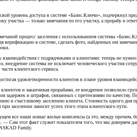
 свой уровень доступа в системе «Базис.Ключи», подчеркнул пр
нику участка — только замечания по его участку, а прорабу и о
амечаний процесс заселения с использованием системы «Базис.
дя верификацию в системе, сделать фото, найденных им замечани
роки.
у взаимодействия с подрядчиками и клиентами: теперь не нужно
но, внедрение системы не исключает человеческого участия сотру
части клиентского сервиса.
остигая удовлетворенности клиентов в плане уровня взаимодейс
 клиентов и заканчивая прорабами, ее внедрение позволило гр
ия задержек и штрафов, связанных с претензиями по качеству. 
нению и счастливому заселению клиента. Стоимость одного дня 
 при заселении зависит успех этого этапа клиентского пути.
ущем все наши новые жилые комплексы (а это, между прочим, бол
 — Сам этот факт служит показателем того, что мы доверяем д
KASKAD Family.