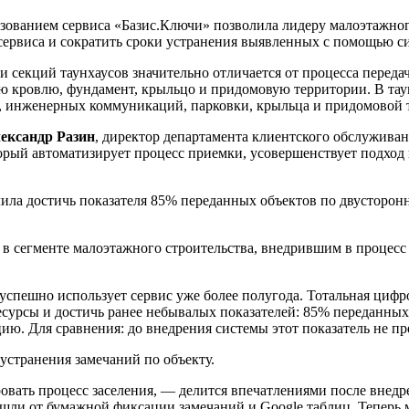
ьзованием сервиса «Базис.Ключи» позволила лидеру малоэтажно
ервиса и сократить сроки устранения выявленных с помощью с
 секций таунхаусов значительно отличается от процесса переда
ю кровлю, фундамент, крыльцо и придомовую территории. В таун
, инженерных коммуникаций, парковки, крыльца и придомовой 
ександр Разин
, директор департамента клиентского обслужив
орый автоматизирует процесс приемки, усовершенствует подход
ила достичь показателя 85% переданных объектов по двусторонн
 сегменте малоэтажного строительства, внедрившим в процесс
успешно использует сервис уже более полугода. Тотальная цифр
сурсы и достичь ранее небывалых показателей: 85% переданных
ацию. Для сравнения: до внедрения системы этот показатель не п
устранения замечаний по объекту.
овать процесс заселения, — делится впечатлениями после внедр
шли от бумажной фиксации замечаний и Google таблиц. Теперь