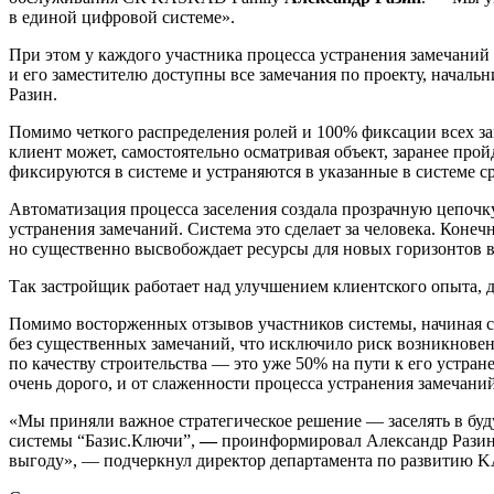
в единой цифровой системе».
При этом у каждого участника процесса устранения замечаний
и его заместителю доступны все замечания по проекту, началь
Разин.
Помимо четкого распределения ролей и 100% фиксации всех з
клиент может, самостоятельно осматривая объект, заранее прой
фиксируются в системе и устраняются в указанные в системе с
Автоматизация процесса заселения создала прозрачную цепочк
устранения замечаний. Система это сделает за человека. Конеч
но существенно высвобождает ресурсы для новых горизонтов в 
Так застройщик работает над улучшением клиентского опыта, д
Помимо восторженных отзывов участников системы, начиная с
без существенных замечаний, что исключило риск возникновен
по качеству строительства — это уже 50% на пути к его устра
очень дорого, и от слаженности процесса устранения замечаний
«Мы приняли важное стратегическое решение — заселять в буд
системы “Базис.Ключи”,
—
проинформировал Александр Разин.
выгоду», — подчеркнул директор департамента по развитию 