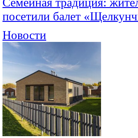
Семейная традиция: жите
посетили балет «Щелкун
Новости