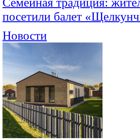
Семейная традиция: жите
посетили балет «Щелкун
Новости