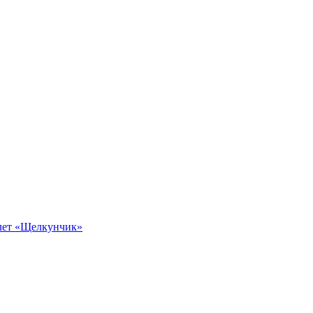
алет «Щелкунчик»