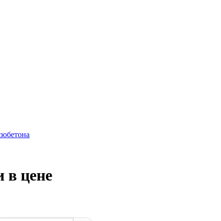
азобетона
 в цене