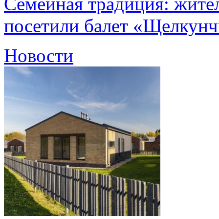
Семейная традиция: жите
посетили балет «Щелкун
Новости