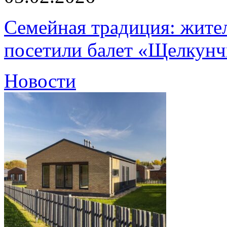
Семейная традиция: жите
посетили балет «Щелкун
Новости