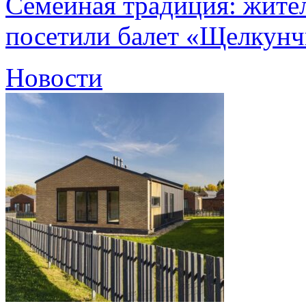
Семейная традиция: жите
посетили балет «Щелкун
Новости