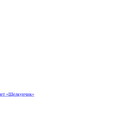
алет «Щелкунчик»