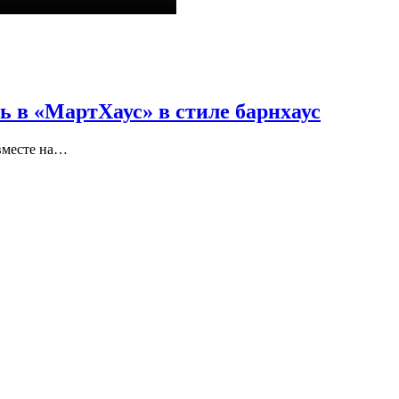
 «МартХаус» в стиле барнхаус
вместе на…