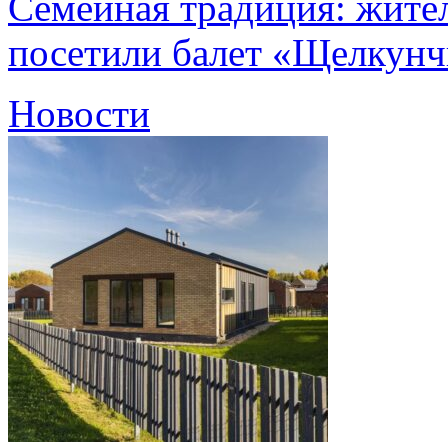
Семейная традиция: жите
посетили балет «Щелкун
Новости