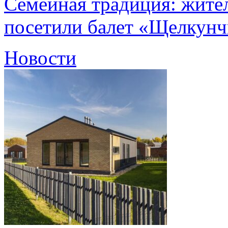
Семейная традиция: жите
посетили балет «Щелкун
Новости