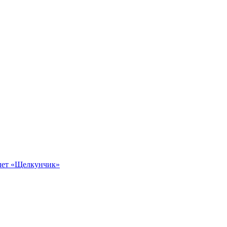
алет «Щелкунчик»