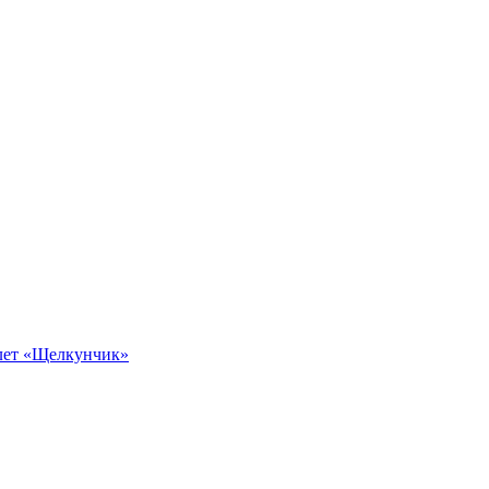
алет «Щелкунчик»