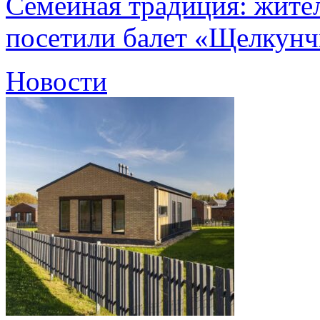
Семейная традиция: жите
посетили балет «Щелкун
Новости