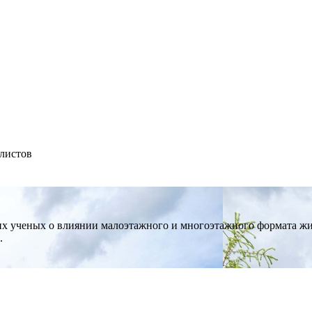
листов
х ученых о влиянии малоэтажного и многоэтажного формата жил
.