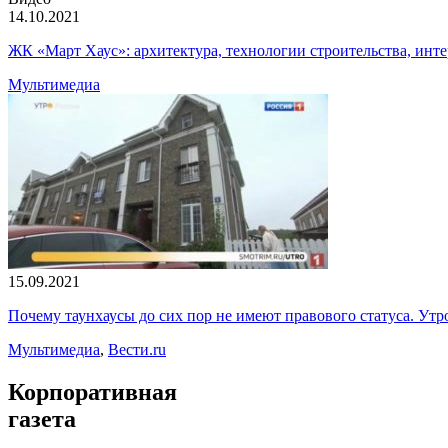
14.10.2021
ЖК «Март Хаус»: архитектура, технологии строительства, инте
Мультимедиа
15.09.2021
Почему таунхаусы до сих пор не имеют правового статуса. Утр
Мультимедиа
,
Вести.ru
Корпоративная
газета