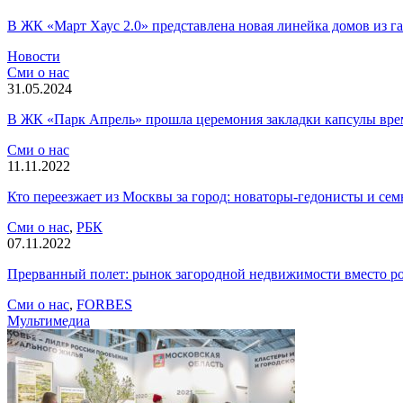
В ЖК «Март Хаус 2.0» представлена новая линейка домов из г
Новости
Сми о нас
31.05.2024
В ЖК «Парк Апрель» прошла церемония закладки капсулы вр
Сми о нас
11.11.2022
Кто переезжает из Москвы за город: новаторы-гедонисты и сем
Сми о нас
,
РБК
07.11.2022
Прерванный полет: рынок загородной недвижимости вместо ро
Сми о нас
,
FORBES
Мультимедиа