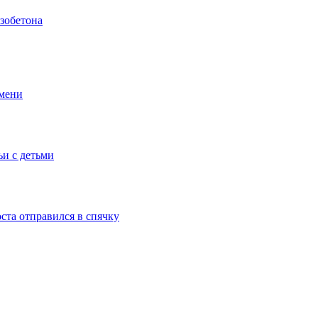
азобетона
емени
ьи с детьми
ста отправился в спячку