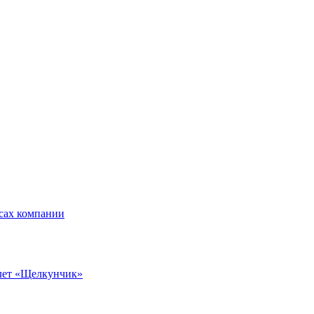
ксах компании
алет «Щелкунчик»